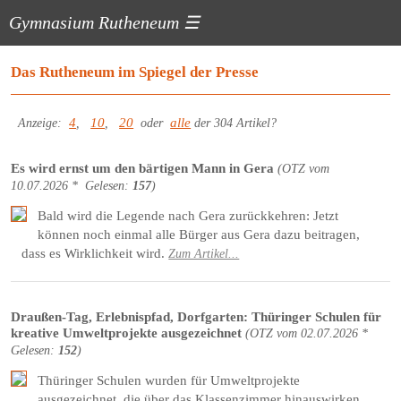
Gymnasium Rutheneum
☰
Das Rutheneum im Spiegel der Presse
4
10
20
alle
Anzeige:
,
,
oder
der 304 Artikel?
Es wird ernst um den bärtigen Mann in Gera
(
OTZ
vom
10.07.2026 *
Gelesen:
157
)
Bald wird die Legende nach Gera zurückkehren: Jetzt
können noch einmal alle Bürger aus Gera dazu beitragen,
dass es Wirklichkeit wird.
Zum Artikel...
Draußen-Tag, Erlebnispfad, Dorfgarten: Thüringer Schulen für
kreative Umweltprojekte ausgezeichnet
(
OTZ
vom
02.07.2026 *
Gelesen:
152
)
Thüringer Schulen wurden für Umweltprojekte
ausgezeichnet, die über das Klassenzimmer hinauswirken.