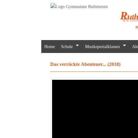
R
ut
m
Home
Schule
Musikspezialklassen
Akt
Das verrückte Abenteuer... (2018)