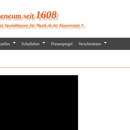
1608
heneum seit
it Spezialklassen für Musik ab der Klassenstufe 9
uelles
Schulleben
Pressespiegel
Verschiedenes