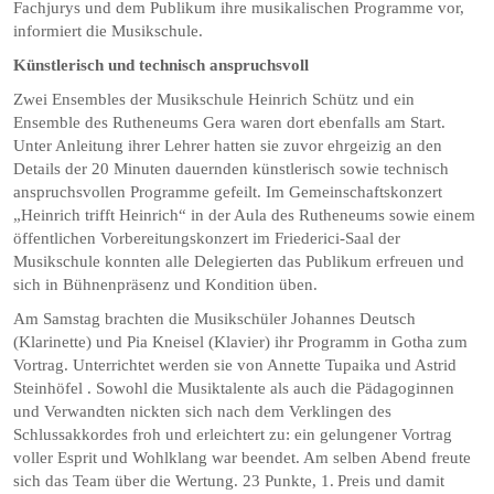
Fachjurys und dem Publikum ihre musikalischen Programme vor,
informiert die Musikschule.
Künstlerisch und technisch anspruchsvoll
Zwei Ensembles der Musikschule Heinrich Schütz und ein
Ensemble des Rutheneums Gera waren dort ebenfalls am Start.
Unter Anleitung ihrer Lehrer hatten sie zuvor ehrgeizig an den
Details der 20 Minuten dauernden künstlerisch sowie technisch
anspruchsvollen Programme gefeilt. Im Gemeinschaftskonzert
„Heinrich trifft Heinrich“ in der Aula des Rutheneums sowie einem
öffentlichen Vorbereitungskonzert im Friederici-Saal der
Musikschule konnten alle Delegierten das Publikum erfreuen und
sich in Bühnenpräsenz und Kondition üben.
Am Samstag brachten die Musikschüler Johannes Deutsch
(Klarinette) und Pia Kneisel (Klavier) ihr Programm in Gotha zum
Vortrag. Unterrichtet werden sie von Annette Tupaika und Astrid
Steinhöfel . Sowohl die Musiktalente als auch die Pädagoginnen
und Verwandten nickten sich nach dem Verklingen des
Schlussakkordes froh und erleichtert zu: ein gelungener Vortrag
voller Esprit und Wohlklang war beendet. Am selben Abend freute
sich das Team über die Wertung. 23 Punkte, 1. Preis und damit