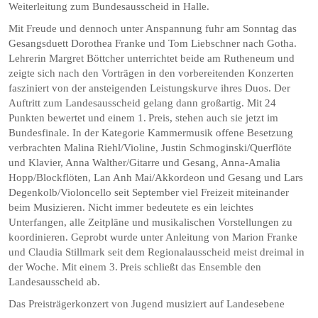
Weiterleitung zum Bundesausscheid in Halle.
Mit Freude und dennoch unter Anspannung fuhr am Sonntag das
Gesangsduett Dorothea Franke und Tom Liebschner nach Gotha.
Lehrerin Margret Böttcher unterrichtet beide am Rutheneum und
zeigte sich nach den Vorträgen in den vorbereitenden Konzerten
fasziniert von der ansteigenden Leistungskurve ihres Duos. Der
Auftritt zum Landesausscheid gelang dann großartig. Mit 24
Punkten bewertet und einem 1. Preis, stehen auch sie jetzt im
Bundesfinale. In der Kategorie Kammermusik offene Besetzung
verbrachten Malina Riehl/Violine, Justin Schmoginski/Querflöte
und Klavier, Anna Walther/Gitarre und Gesang, Anna-Amalia
Hopp/Blockflöten, Lan Anh Mai/Akkordeon und Gesang und Lars
Degenkolb/Violoncello seit September viel Freizeit miteinander
beim Musizieren. Nicht immer bedeutete es ein leichtes
Unterfangen, alle Zeitpläne und musikalischen Vorstellungen zu
koordinieren. Geprobt wurde unter Anleitung von Marion Franke
und Claudia Stillmark seit dem Regionalausscheid meist dreimal in
der Woche. Mit einem 3. Preis schließt das Ensemble den
Landesausscheid ab.
Das Preisträgerkonzert von Jugend musiziert auf Landesebene