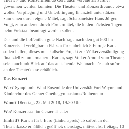
Theater- und Konzertfreunde Gera auch Vereine als Partner
gewonnen werden konnten. Die Theater- und Konzertfreunde etwa
wollen Verpflegung und Unterbringung finanziell unterstützen,
zum einen durch eigene Mittel, sagt Schatzmeister Hans-Jürgen
Voigt, zum anderen durch Fördermittel, die in den nächsten Tagen
beim Freistaat beantragt werden sollen.
Das und die hoffentlich gute Nachfrage nach den gut 800 im
Konzertsaal verfügbaren Plätzen für einheitlich 8 Euro je Karte
sollen helfen, dieses musikalische Projekt zur Völkerverständigung
finanziell zu untermauern. Karten, sagt Volker Arnold vom Theater,
seien auch mit Blick auf das anstehende Weihnachtsfest ab sofort
an der Theaterkasse erhältlich.
Das Konzert
Wer?
Symphonic Wind Ensemble der Universität Fort Wayne und
Kinderchor des Geraer Goethegymnasiums/Rutheneum
Wann?
Dienstag, 22. Mai 2018, 19.30 Uhr
Wo?
Konzertsaal im Geraer Theater
Eintritt?
Karten für 8 Euro (Einheitspreis) ab sofort an der
Theaterkasse erhältlich; geöffnet: dienstags, mittwochs, freitags, 10