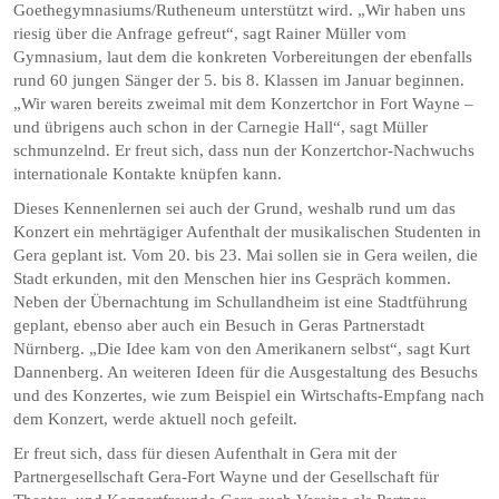
Goethegymnasiums/Rutheneum unterstützt wird. „Wir haben uns
riesig über die Anfrage gefreut“, sagt Rainer Müller vom
Gymnasium, laut dem die konkreten Vorbereitungen der ebenfalls
rund 60 jungen Sänger der 5. bis 8. Klassen im Januar beginnen.
„Wir waren bereits zweimal mit dem Konzertchor in Fort Wayne –
und übrigens auch schon in der Carnegie Hall“, sagt Müller
schmunzelnd. Er freut sich, dass nun der Konzertchor-Nachwuchs
internationale Kontakte knüpfen kann.
Dieses Kennenlernen sei auch der Grund, weshalb rund um das
Konzert ein mehrtägiger Aufenthalt der musikalischen Studenten in
Gera geplant ist. Vom 20. bis 23. Mai sollen sie in Gera weilen, die
Stadt erkunden, mit den Menschen hier ins Gespräch kommen.
Neben der Übernachtung im Schullandheim ist eine Stadtführung
geplant, ebenso aber auch ein Besuch in Geras Partnerstadt
Nürnberg. „Die Idee kam von den Amerikanern selbst“, sagt Kurt
Dannenberg. An weiteren Ideen für die Ausgestaltung des Besuchs
und des Konzertes, wie zum Beispiel ein Wirtschafts-Empfang nach
dem Konzert, werde aktuell noch gefeilt.
Er freut sich, dass für diesen Aufenthalt in Gera mit der
Partnergesellschaft Gera-Fort Wayne und der Gesellschaft für