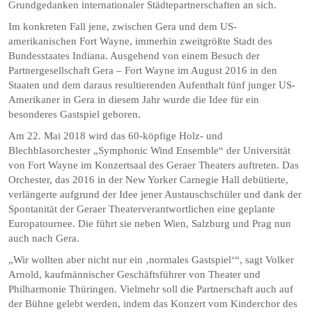
Grundgedanken internationaler Städtepartnerschaften an sich.
Im konkreten Fall jene, zwischen Gera und dem US-
amerikanischen Fort Wayne, immerhin zweitgrößte Stadt des
Bundesstaates Indiana. Ausgehend von einem Besuch der
Partnergesellschaft Gera – Fort Wayne im August 2016 in den
Staaten und dem daraus resultierenden Aufenthalt fünf junger US-
Amerikaner in Gera in diesem Jahr wurde die Idee für ein
besonderes Gastspiel geboren.
Am 22. Mai 2018 wird das 60-köpfige Holz- und
Blechblasorchester „Symphonic Wind Ensemble“ der Universität
von Fort Wayne im Konzertsaal des Geraer Theaters auftreten. Das
Orchester, das 2016 in der New Yorker Carnegie Hall debütierte,
verlängerte aufgrund der Idee jener Austauschschüler und dank der
Spontanität der Geraer Theaterverantwortlichen eine geplante
Europatournee. Die führt sie neben Wien, Salzburg und Prag nun
auch nach Gera.
„Wir wollten aber nicht nur ein ‚normales Gastspiel‘“, sagt Volker
Arnold, kaufmännischer Geschäftsführer von Theater und
Philharmonie Thüringen. Vielmehr soll die Partnerschaft auch auf
der Bühne gelebt werden, indem das Konzert vom Kinderchor des