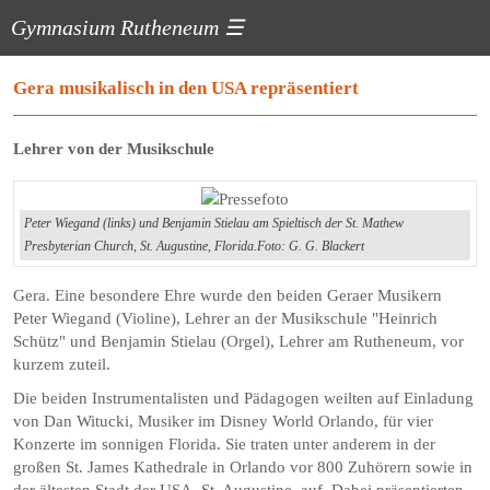
Gymnasium Rutheneum
☰
Gera musikalisch in den USA repräsentiert
Lehrer von der Musikschule
Peter Wiegand (links) und Benjamin Stielau am Spieltisch der St. Mathew
Presbyterian Church, St. Augustine, Florida.Foto: G. G. Blackert
Gera. Eine besondere Ehre wurde den beiden Geraer Musikern
Peter Wiegand (Violine), Lehrer an der Musikschule "Heinrich
Schütz" und Benjamin Stielau (Orgel), Lehrer am Rutheneum, vor
kurzem zuteil.
Die beiden Instrumentalisten und Pädagogen weilten auf Einladung
von Dan Witucki, Musiker im Disney World Orlando, für vier
Konzerte im sonnigen Florida. Sie traten unter anderem in der
großen St. James Kathedrale in Orlando vor 800 Zuhörern sowie in
der ältesten Stadt der USA, St. Augustine, auf. Dabei präsentierten