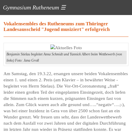
Gymnasium Rutheneum
☰
Vokalensembles des Rutheneums zum Thüringer
Landesausscheid "Jugend musiziert" erfolgreich
Benjamin Stielau begleitet Anna Schmidt und Yannick Albert beim Wettbewerb (von
links) Foto: Jana Groß
Am Samstag, den 19.3.22, ersangen unsere beiden Vokalensembles
einen 1. und einen 2. Preis (am Klavier – in bewährter Weise -
begleitet von Herrn Stielau). Die Vor-Ort-Coronatestung „fraß“
leider einen großen Teil der eingeplanten Einsingezeit, doch liefen
die Stimmen nach einem kurzen, prägnanten Einsingen fast von
allein. Zum Glück waren auch alle gesund und…..“negativ“….;-),
was bei einer Inzidenz in Gera von über 2500 schon fast an ein
Wunder grenzt. Wir freuen uns sehr, dass der Landeswettbewerb
nach dem Ausfall vor zwei Jahren und der digitalen Durchführung
im letzten Jahr nun wieder in Präsenz stattfinden konnte. Es war