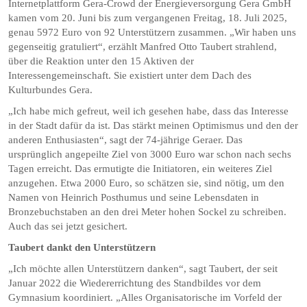
Internetplattform Gera-Crowd der Energieversorgung Gera GmbH
kamen vom 20. Juni bis zum vergangenen Freitag, 18. Juli 2025,
genau 5972 Euro von 92 Unterstützern zusammen. „Wir haben uns
gegenseitig gratuliert“, erzählt Manfred Otto Taubert strahlend,
über die Reaktion unter den 15 Aktiven der
Interessengemeinschaft. Sie existiert unter dem Dach des
Kulturbundes Gera.
„Ich habe mich gefreut, weil ich gesehen habe, dass das Interesse
in der Stadt dafür da ist. Das stärkt meinen Optimismus und den der
anderen Enthusiasten“, sagt der 74-jährige Geraer. Das
ursprünglich angepeilte Ziel von 3000 Euro war schon nach sechs
Tagen erreicht. Das ermutigte die Initiatoren, ein weiteres Ziel
anzugehen. Etwa 2000 Euro, so schätzen sie, sind nötig, um den
Namen von Heinrich Posthumus und seine Lebensdaten in
Bronzebuchstaben an den drei Meter hohen Sockel zu schreiben.
Auch das sei jetzt gesichert.
Taubert dankt den Unterstützern
„Ich möchte allen Unterstützern danken“, sagt Taubert, der seit
Januar 2022 die Wiedererrichtung des Standbildes vor dem
Gymnasium koordiniert. „Alles Organisatorische im Vorfeld der