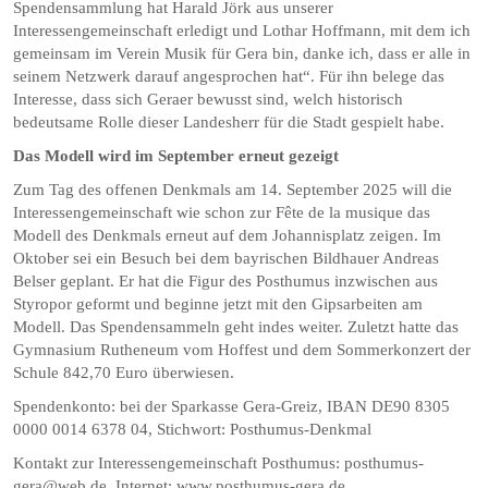
Spendensammlung hat Harald Jörk aus unserer
Interessengemeinschaft erledigt und Lothar Hoffmann, mit dem ich
gemeinsam im Verein Musik für Gera bin, danke ich, dass er alle in
seinem Netzwerk darauf angesprochen hat“. Für ihn belege das
Interesse, dass sich Geraer bewusst sind, welch historisch
bedeutsame Rolle dieser Landesherr für die Stadt gespielt habe.
Das Modell wird im September erneut gezeigt
Zum Tag des offenen Denkmals am 14. September 2025 will die
Interessengemeinschaft wie schon zur Fête de la musique das
Modell des Denkmals erneut auf dem Johannisplatz zeigen. Im
Oktober sei ein Besuch bei dem bayrischen Bildhauer Andreas
Belser geplant. Er hat die Figur des Posthumus inzwischen aus
Styropor geformt und beginne jetzt mit den Gipsarbeiten am
Modell. Das Spendensammeln geht indes weiter. Zuletzt hatte das
Gymnasium Rutheneum vom Hoffest und dem Sommerkonzert der
Schule 842,70 Euro überwiesen.
Spendenkonto: bei der Sparkasse Gera-Greiz, IBAN DE90 8305
0000 0014 6378 04, Stichwort: Posthumus-Denkmal
Kontakt zur Interessengemeinschaft Posthumus: posthumus-
gera@web.de, Internet: www.posthumus-gera.de