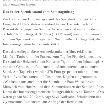
nicht entgehen lassen.“
Das ist der Spendenstand vom Samstagmittag
Zur Halbzeit am Donnerstag stand das Spendenkonto bei 3852
Euro, die 41 Unterstützer spendiert hatten. Das entsprach 128
Prozent der angepeilten Summe. Inzwischen sind am Sonnabend,
5. Juli 2025, mittags, 4182 Euro (139 Prozent) von 50 Förderern
auf dem Spendenkonto registriert. Noch bleiben 13 Tage Zeit, die
Interessengemeinschaft zu unterstützen.
Dass das Anliegen diese Aufmerksamkeit erfährt, erklärt sich
Manfred Taubert mit der Präsenz zum Tag der Fête de la musique.
Da stand der Holzsockel mit Kunststofffigur auf dem Johannisplatz
vor dem Gymnasium Rutheneum und infromierte man an einem
Stand. Am Tag selbst wurden 370 Euro gespendet oder mit dem
Verkauf von Postkarten und Posthumus-Köpfen eingenommen.
„Wir freuen uns auch über die Spende, die Frau Wallstabe am
Mittwoch vom Hoffest und dem Sommerkonzert der Schule auf das
Konto der Interessengemeinschaft eingezahlt hat“, so Taubert. „Das
waren genau 842,70 Cent“, sagt Silva Wallstabe, Schulleiterin des
Gymnasiums Rutheneum, auf Anfrage der Redaktion.