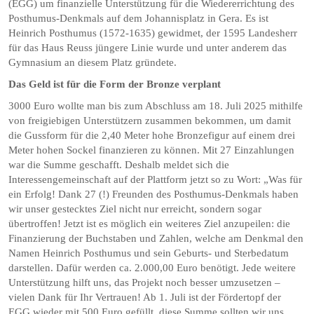
(EGG) um finanzielle Unterstützung für die Wiedererrichtung des
Posthumus-Denkmals auf dem Johannisplatz in Gera. Es ist
Heinrich Posthumus (1572-1635) gewidmet, der 1595 Landesherr
für das Haus Reuss jüngere Linie wurde und unter anderem das
Gymnasium an diesem Platz gründete.
Das Geld ist für die Form der Bronze verplant
3000 Euro wollte man bis zum Abschluss am 18. Juli 2025 mithilfe
von freigiebigen Unterstützern zusammen bekommen, um damit
die Gussform für die 2,40 Meter hohe Bronzefigur auf einem drei
Meter hohen Sockel finanzieren zu können. Mit 27 Einzahlungen
war die Summe geschafft. Deshalb meldet sich die
Interessengemeinschaft auf der Plattform jetzt so zu Wort: „Was für
ein Erfolg! Dank 27 (!) Freunden des Posthumus-Denkmals haben
wir unser gestecktes Ziel nicht nur erreicht, sondern sogar
übertroffen! Jetzt ist es möglich ein weiteres Ziel anzupeilen: die
Finanzierung der Buchstaben und Zahlen, welche am Denkmal den
Namen Heinrich Posthumus und sein Geburts- und Sterbedatum
darstellen. Dafür werden ca. 2.000,00 Euro benötigt. Jede weitere
Unterstützung hilft uns, das Projekt noch besser umzusetzen –
vielen Dank für Ihr Vertrauen! Ab 1. Juli ist der Fördertopf der
EGG wieder mit 500 Euro gefüllt, diese Summe sollten wir uns