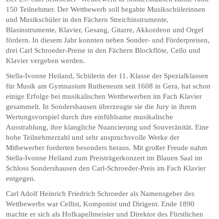
150 Teilnehmer. Der Wettbewerb soll begabte Musikschülerinnen
und Musikschüler in den Fächern Streichinstrumente,
Blasinstrumente, Klavier, Gesang, Gitarre, Akkordeon und Orgel
fördern. In diesem Jahr konnten neben Sonder- und Förderpreisen,
drei Carl Schroeder-Preise in den Fächern Blockflöte, Cello und
Klavier vergeben werden.
Stella-Ivonne Heiland, Schülerin der 11. Klasse der Spezialklassen
für Musik am Gymnasium Rutheneum seit 1608 in Gera, hat schon
einige Erfolge bei musikalischen Wettbewerben im Fach Klavier
gesammelt. In Sondershausen überzeugte sie die Jury in ihrem
Wertungsvorspiel durch ihre einfühlsame musikalische
Ausstrahlung, ihre klangliche Nuancierung und Souveränität. Eine
hohe Teilnehmerzahl und sehr anspruchsvolle Werke der
Mitbewerber forderten besonders heraus. Mit großer Freude nahm
Stella-Ivonne Heiland zum Preisträgerkonzert im Blauen Saal im
Schloss Sondershausen den Carl-Schroeder-Preis im Fach Klavier
entgegen.
Carl Adolf Heinrich Friedrich Schroeder als Namensgeber des
Wettbewerbs war Cellist, Komponist und Dirigent. Ende 1890
machte er sich als Hofkapellmeister und Direktor des Fürstlichen