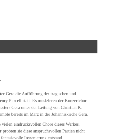
“
er Gera die Aufführung der tragischen und
ry Purcell statt. Es musizieren der Konzertchor
sters Gera unter der Leitung von Christian K.
semble bereits im März in der Johanniskirche Gera.
e vielen eindrucksvollen Chöre dieses Werkes,
 probten sie diese anspruchsvollen Partien nicht
fantasievolle Inszenierung entstand.