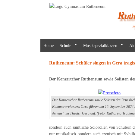
R
ut
m
Home
Schule
Musikspezialklassen
Akt
Rutheneum: Schüler singen in Gera tragis
Der Konzertchor Rutheneum sowie Solisten de
Der Konzertchor Rutheneum sowie Solisten des Reussisc
Kammerorchesters Gera führen am 15. September 2024 
Aeneas“ im Theater Gera auf. (Foto: Katharina Trautma
sondern auch sämtliche Solorollen von Schülern de
nur musikalisch, sondern auch szenisch mit Sybille