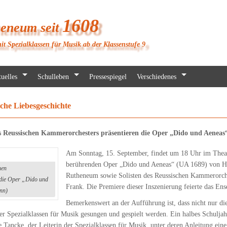
1608
heneum seit
it Spezialklassen für Musik ab der Klassenstufe 9
uelles
Schulleben
Pressespiegel
Verschiedenes
che Liebesgeschichte
s Reussischen Kammerorchesters präsentieren die Oper „Dido und Aeneas
Am Sonntag, 15. September, findet um 18 Uhr im Theat
berührenden Oper „Dido und Aeneas“ (UA 1689) von Hen
hen
Rutheneum sowie Solisten des Reussischen Kammerorche
die Oper „Dido und
Frank. Die Premiere dieser Inszenierung feierte das En
nn)
Bemerkenswert an der Aufführung ist, dass nicht nur di
r Spezialklassen für Musik gesungen und gespielt werden. Ein halbes Schuljahr
 Tancke, der Leiterin der Spezialklassen für Musik, unter deren Anleitung eine 