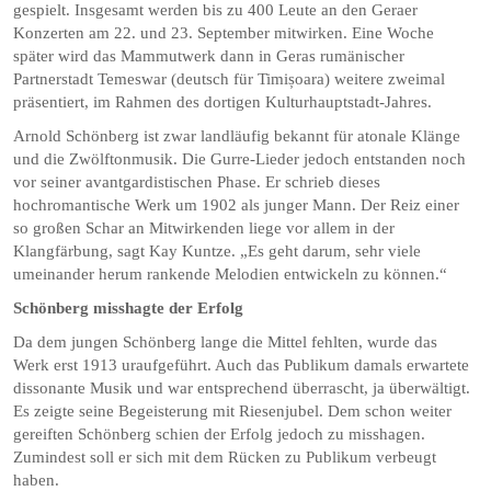
gespielt. Insgesamt werden bis zu 400 Leute an den Geraer
Konzerten am 22. und 23. September mitwirken. Eine Woche
später wird das Mammutwerk dann in Geras rumänischer
Partnerstadt Temeswar (deutsch für Timișoara) weitere zweimal
präsentiert, im Rahmen des dortigen Kulturhauptstadt-Jahres.
Arnold Schönberg ist zwar landläufig bekannt für atonale Klänge
und die Zwölftonmusik. Die Gurre-Lieder jedoch entstanden noch
vor seiner avantgardistischen Phase. Er schrieb dieses
hochromantische Werk um 1902 als junger Mann. Der Reiz einer
so großen Schar an Mitwirkenden liege vor allem in der
Klangfärbung, sagt Kay Kuntze. „Es geht darum, sehr viele
umeinander herum rankende Melodien entwickeln zu können.“
Schönberg misshagte der Erfolg
Da dem jungen Schönberg lange die Mittel fehlten, wurde das
Werk erst 1913 uraufgeführt. Auch das Publikum damals erwartete
dissonante Musik und war entsprechend überrascht, ja überwältigt.
Es zeigte seine Begeisterung mit Riesenjubel. Dem schon weiter
gereiften Schönberg schien der Erfolg jedoch zu misshagen.
Zumindest soll er sich mit dem Rücken zu Publikum verbeugt
haben.