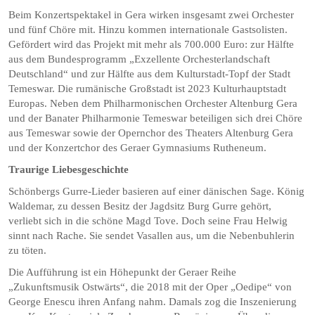
Beim Konzertspektakel in Gera wirken insgesamt zwei Orchester
und fünf Chöre mit. Hinzu kommen internationale Gastsolisten.
Gefördert wird das Projekt mit mehr als 700.000 Euro: zur Hälfte
aus dem Bundesprogramm „Exzellente Orchesterlandschaft
Deutschland“ und zur Hälfte aus dem Kulturstadt-Topf der Stadt
Temeswar. Die rumänische Großstadt ist 2023 Kulturhauptstadt
Europas. Neben dem Philharmonischen Orchester Altenburg Gera
und der Banater Philharmonie Temeswar beteiligen sich drei Chöre
aus Temeswar sowie der Opernchor des Theaters Altenburg Gera
und der Konzertchor des Geraer Gymnasiums Rutheneum.
Traurige Liebesgeschichte
Schönbergs Gurre-Lieder basieren auf einer dänischen Sage. König
Waldemar, zu dessen Besitz der Jagdsitz Burg Gurre gehört,
verliebt sich in die schöne Magd Tove. Doch seine Frau Helwig
sinnt nach Rache. Sie sendet Vasallen aus, um die Nebenbuhlerin
zu töten.
Die Aufführung ist ein Höhepunkt der Geraer Reihe
„Zukunftsmusik Ostwärts“, die 2018 mit der Oper „Oedipe“ von
George Enescu ihren Anfang nahm. Damals zog die Inszenierung