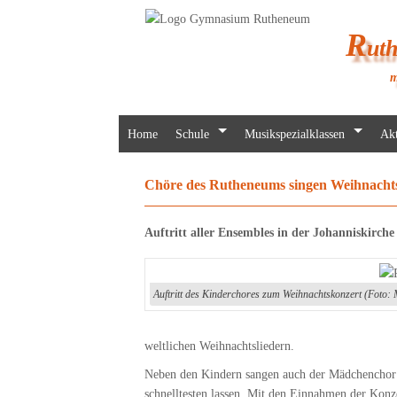
R
ut
m
Home
Schule
Musikspezialklassen
Akt
Chöre des Rutheneums singen Weihnacht
Auftritt aller Ensembles in der Johanniskirche
Auftritt des Kinderchores zum Weihnachtskonzert (Foto: 
weltlichen Weihnachtsliedern.
Neben den Kindern sangen auch der Mädchenchor 
schnelltesten lassen. Mit den Einnahmen der Konz