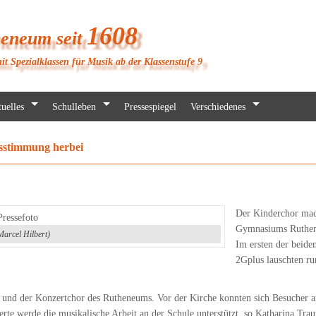
1608
heneum seit
it Spezialklassen für Musik ab der Klassenstufe 9
uelles
Schulleben
Pressespiegel
Verschiedenes
sstimmung herbei
Der Kinderchor mac
Gymnasiums Ruthene
Marcel Hilbert)
Im ersten der beide
2Gplus lauschten ru
und der Konzertchor des Rutheneums. Vor der Kirche konnten sich Besucher 
erte werde die musikalische Arbeit an der Schule unterstützt, so Katharina Tr