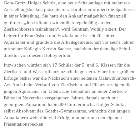
Gera-Greiz, Holger Scholz, eine neue Schauanlage mit mehreren
Ausstellungsbecken präsentieren. Darüber informiert die Sparkasse
in einer Mitteilung. Sie hatte den Ankauf maßgeblich finanziell
gefördert. „Jetzt können wir endlich regelmäßig an den
Zierfischbörsen teilnehmen“, wird Guntram Wothly zitiert. Der
Lehrer für Französisch und Sozialkunde ist seit 20 Jahren
Aquarianer und gründete die Arbeitsgemeinschaft vor sechs Jahren
mit seiner Kollegin Kerstin Sachse, nachdem der damalige Schul­
direktor von diesem Hobby erfuhr.
Inzwischen würden sich 17 Schüler der 5. und 6. Klassen für die
Zierfisch- und Wasserpflanzenzucht begeistern. Einer ihrer größten
Erfolge bisher war die Nachzucht einer seltenen Malawibuntbarsch-
Art. Auch beim Verkauf von Zierfischen und Pflanzen zeigten die
jungen Aquarianer ihr Talent: Die Teilnahme an einer Zierfisch-
Börse im November vergangenen Jahres, damals noch mit
geborgtem Aquarium, habe 300 Euro erbracht. Holger Scholz ,
selbst Absolvent des Goethe-Gymnasiums, wünschte den jungen
Aquarianern weiterhin viel Erfolg, nunmehr mit den eigenen
Präsentationsbecken.