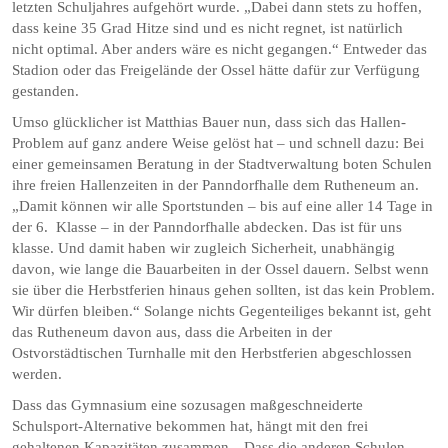
letzten Schuljahres aufgehört wurde. „Dabei dann stets zu hoffen,
dass keine 35 Grad Hitze sind und es nicht regnet, ist natürlich
nicht optimal. Aber anders wäre es nicht gegangen.“ Entweder das
Stadion oder das Freigelände der Ossel hätte dafür zur Verfügung
gestanden.
Umso glücklicher ist Matthias Bauer nun, dass sich das Hallen-
Problem auf ganz andere Weise gelöst hat – und schnell dazu: Bei
einer gemeinsamen Beratung in der Stadtverwaltung boten Schulen
ihre freien Hallenzeiten in der Panndorfhalle dem Rutheneum an.
„Damit können wir alle Sportstunden – bis auf eine aller 14 Tage in
der 6. Klasse – in der Panndorfhalle abdecken. Das ist für uns
klasse. Und damit haben wir zugleich Sicherheit, unabhängig
davon, wie lange die Bauarbeiten in der Ossel dauern. Selbst wenn
sie über die Herbstferien hinaus gehen sollten, ist das kein Problem.
Wir dürfen bleiben.“ Solange nichts Gegenteiliges bekannt ist, geht
das Rutheneum davon aus, dass die Arbeiten in der
Ostvorstädtischen Turnhalle mit den Herbstferien abgeschlossen
werden.
Dass das Gymnasium eine sozusagen maßgeschneiderte
Schulsport-Alternative bekommen hat, hängt mit den frei
gehaltenen Kapazitäten zusammen. „Dass die anderen Schulen