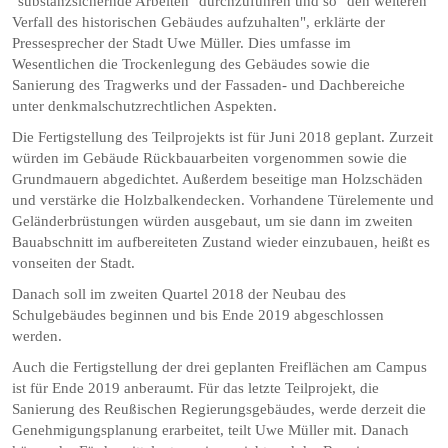
"substanzsichernde Arbeiten" durchzuführen und so "den weiteren
Verfall des historischen Gebäudes aufzuhalten", erklärte der
Pressesprecher der Stadt Uwe Müller. Dies umfasse im
Wesentlichen die Trockenlegung des Gebäudes sowie die
Sanierung des Tragwerks und der Fassaden- und Dachbereiche
unter denkmalschutzrechtlichen Aspekten.
Die Fertigstellung des Teilprojekts ist für Juni 2018 geplant. Zurzeit
würden im Gebäude Rückbauarbeiten vorgenommen sowie die
Grundmauern abgedichtet. Außerdem beseitige man Holzschäden
und verstärke die Holzbalkendecken. Vorhandene Türelemente und
Geländerbrüstungen würden ausgebaut, um sie dann im zweiten
Bauabschnitt im aufbereiteten Zustand wieder einzubauen, heißt es
vonseiten der Stadt.
Danach soll im zweiten Quartel 2018 der Neubau des
Schulgebäudes beginnen und bis Ende 2019 abgeschlossen
werden.
Auch die Fertigstellung der drei geplanten Freiflächen am Campus
ist für Ende 2019 anberaumt. Für das letzte Teilprojekt, die
Sanierung des Reußischen Regierungsgebäudes, werde derzeit die
Genehmigungsplanung erarbeitet, teilt Uwe Müller mit. Danach